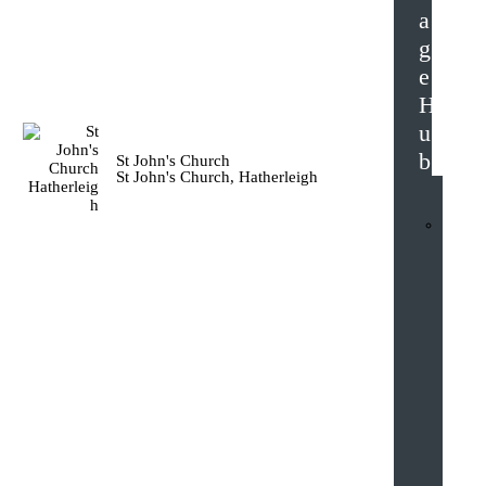
a
g
e
H
u
b
St John's Church
St John's Church, Hatherleigh
n
t
e
r
a
c
t
i
v